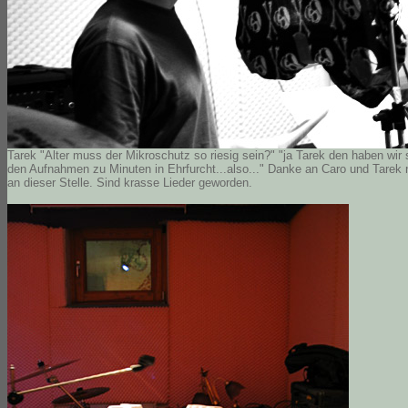
Tarek "Alter muss der Mikroschutz so riesig sein?" "ja Tarek den haben wir 
den Aufnahmen zu Minuten in Ehrfurcht...also..." Danke an Caro und Tarek
an dieser Stelle. Sind krasse Lieder geworden.