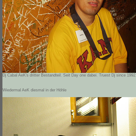
Dj Cabal AeK's dritter Bestandteil. Seit Day one dabei. Truest Dj since 199
Wiedermal AeK diesmal in der Höhle