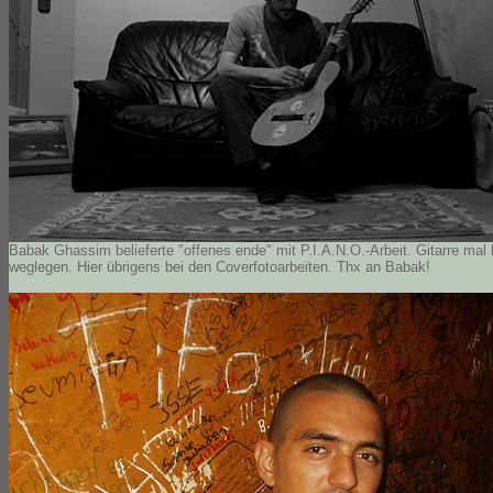
Babak Ghassim belieferte "offenes ende" mit P.I.A.N.O.-Arbeit. Gitarre mal
weglegen. Hier übrigens bei den Coverfotoarbeiten. Thx an Babak!