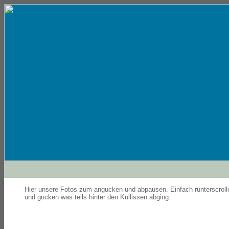
Hier unsere Fotos zum angucken und abpausen. Einfach runterscroll
und gucken was teils hinter den Kullissen abging.