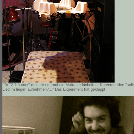
Für "2 Träumer" musste erstmal die Matratze hinhalten, Kareems Idee "solle
Lied im liegen aufnehmen?..." Das Experiment hat geklappt